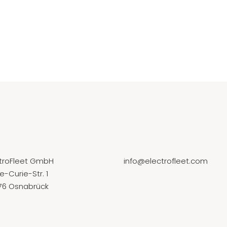
ctroFleet GmbH
info@electrofleet.com
e-Curie-Str. 1
76 Osnabrück