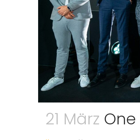
21 März
One 